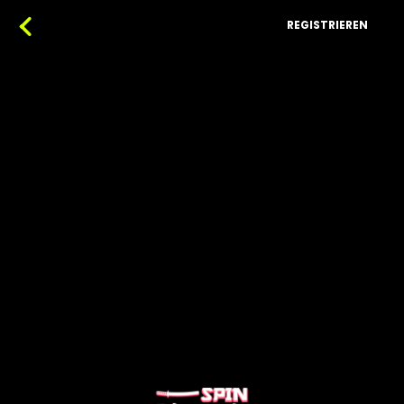
REGISTRIEREN