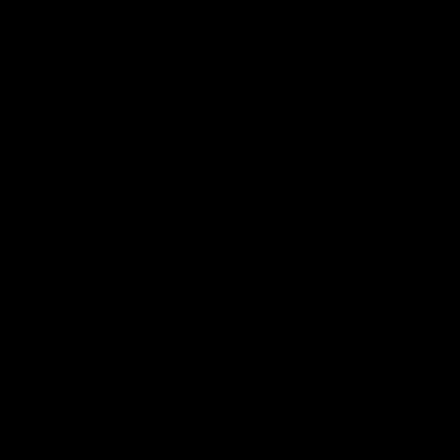
BETALINGSMETODER
LEVERANDØRER