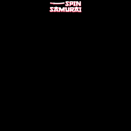
LAST MER